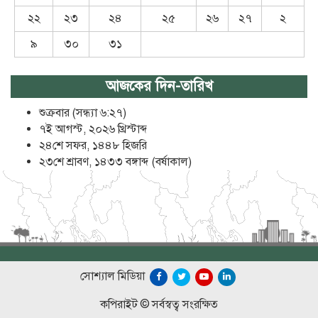
২২
২৩
২৪
২৫
২৬
২৭
২
৯
৩০
৩১
আজকের দিন-তারিখ
শুক্রবার (সন্ধ্যা ৬:২৭)
৭ই আগস্ট, ২০২৬ খ্রিস্টাব্দ
২৪শে সফর, ১৪৪৮ হিজরি
২৩শে শ্রাবণ, ১৪৩৩ বঙ্গাব্দ (বর্ষাকাল)
সোশ্যাল মিডিয়া
কপিরাইট © সর্বস্বত্ব সংরক্ষিত