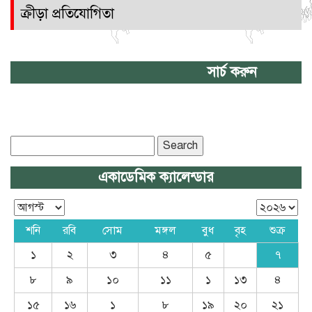
ক্রীড়া প্রতিযোগিতা
সার্চ করুন
Search
for:
একাডেমিক ক্যালেন্ডার
শনি
রবি
সোম
মঙ্গল
বুধ
বৃহ
শুক্র
১
২
৩
৪
৫
৭
৮
৯
১০
১১
১
১৩
৪
১৫
১৬
১
৮
১৯
২০
২১