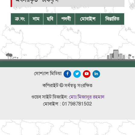
ক্র.নং
নাম
ছবি
পদবী
মোবাইল
বিস্তারিত
সোশ্যাল মিডিয়া
কপিরাইট © সর্বস্বত্ব সংরক্ষিত
ওয়েব সাইট ডিজাইন:
মোঃ মিজানুর রহমান
মোবাইল : 01798781502